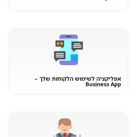
אפליקציה לדיווח שעות
מערכת דיווח נוכחות והעדרויות דיווח נוכחות
והעדרויות אוטומטי וידני כולל חתימת מיקום
ובקרות נדרשות. נגבסופט פיתחה אפליקציה
המאפשרת לעובדים בחברה
אפליקציה לשימוש הלקוחות שלך –
Business App
אפליקציה לשימוש הלקוחות שלך –
Business App
במידה וברשותך תוכנת ERP של פריוריטי, תוכנת
Mobile 4 ERP – Business App מאפשרת לך