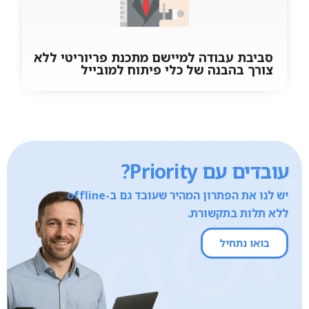
להעמיד לרשות לקוחותיך אפליקציה מחוברת
סביבת עבודה למיישם מתכנת פריוריטי ללא
צורך בהבנה של כלי פיתוח למובייל
סביבת עבודה למיישם מתכנת פריוריטי
ללא צורך בהבנה של כלי פיתוח
למובייל
עובדים עם Priority?
Mobile 4 ERP מגיעה עם יכולת לפתח תוספות
ושינויים כאשר כל הנדרש הינו ידע במחוללים של
יש לנו את הפתרון המהיר שעובד גם ב-offline
פריוריטי בלבד.
ללא תלות בתקשורת.
בואו נתחיל