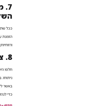
7. 
השל
ככל שתד
הזמנת עב
ורווחיותן.
8. צמצמו את מלאי חלקי החילוף שלכם
חלפו הי
ניתוחו. 
באשר לקצ
כדי לנהל
le4ERP