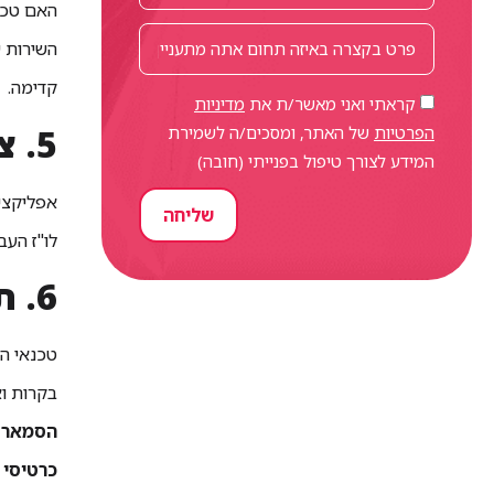
האם טכנ
השירות 
קדימה.
קראתי ואני מאשר/ת את
מדיניות
5. צוותו את הטכנאי המתאים, ברגע המתאים
הפרטיות
של האתר, ומסכים/ה לשמירת
המידע לצורך טיפול בפנייתי (חובה)
אפליקצי
שליחה
לו"ז העב
6. תיעוד מדויק של קריאת השירות
בקרות ו
הסמארטפ
כרטיסי 