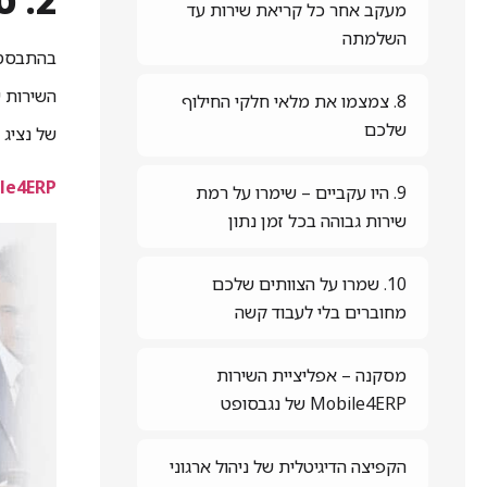
2. טכנאי – הרשם את לקוחותיך
מעקב אחר כל קריאת שירות עד
השלמתה
בהתבסס ע
השירות ש
8. צמצמו את מלאי חלקי החילוף
שלכם
של נציג 
le4ERP
9. היו עקביים – שימרו על רמת
שירות גבוהה בכל זמן נתון
10. שמרו על הצוותים שלכם
מחוברים בלי לעבוד קשה
מסקנה – אפליציית השירות
Mobile4ERP של נגבסופט
הקפיצה הדיגיטלית של ניהול ארגוני