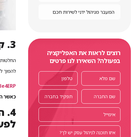
המעבר מניהול ידני לשירות חכם
3. קבל החלטות בהתבסס על מידע מדוייק
רוצים לראות את האפליקציה
בפעולה? השאירו לנו פרטים
החלטות ה
להפוך למ
le4ERP
כאשר ה
4.
לפעו