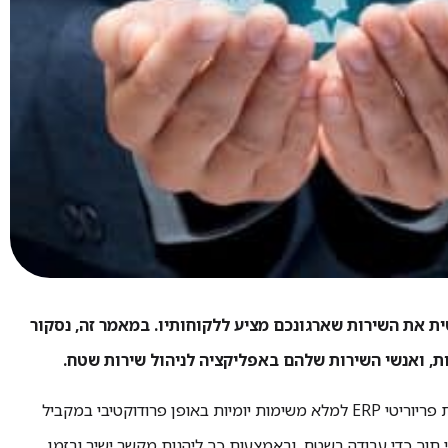
 את השירות שארגונכם מציע ללקוחותיו. במאמר זה, נסקור
מאפשרת לטכנאי השטח בארגון עם מערכת פריוריטי ERP למלא משימות יומיות באופן פרודוקטיבי במקביל
 תוך כדי עבודה בשטח, ובאמצעות כך ליהנות מקשר ישיר ובזמן