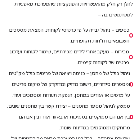
להלן רק חלק מהאפשרויות והפונקציות שהמערכת מאפשרת
למשתמשים בה –
כספים – ניהול גבייה על פי כרטיסי לקוחות, המצאת מסמכים
חשבונאיים ודו"חות תקופתיים.
מכירות – מעקב אחרי לידים מכירתיים, שימור לקוחות ועדכון
פרטים של לקוחות קיימים.
ניהול כולל של מחסן – כניסה ויציאה של פריטים כולל מק"טים
ומספרים סידוריים, רישום מדויק ומדוקדק של מיקום פריטים
על מדפים או אזורים במחסן, הנפקת תעודות ומסמכים ועוד.
ממשק לניהול מספר מחסנים – יצירת קשר בין מחסנים שונים,
בין אם הם ממוקמים בסמיכות או באזור אזור ובין אם הם
מרוחקים וממוקמים במדינות שונות.
שרשרת אספקה – בכל רגע המערכת מראה מה הסטטוס של